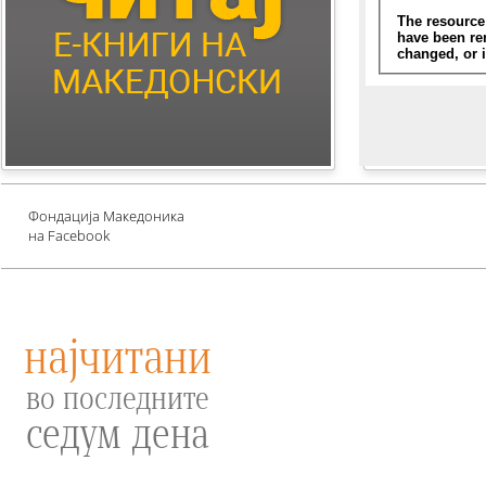
Children's Literature
Млади автори
Е-книги за едукација
против зависности и
привлекување среќа
Проект UNESCO
Фондација Македоника
на Facebook
најчитани
во последните
седум дена