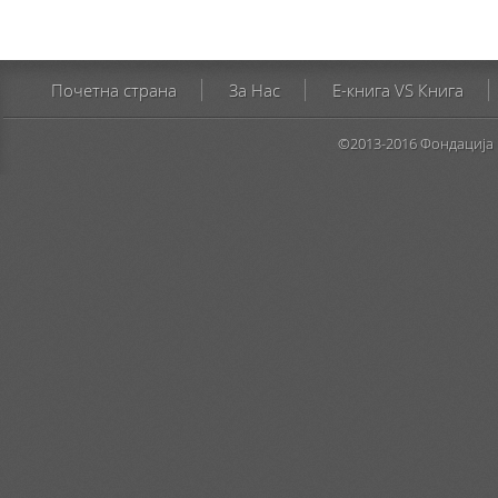
Почетна страна
За Нас
E-книга VS Книга
©2013-2016 Фондација 