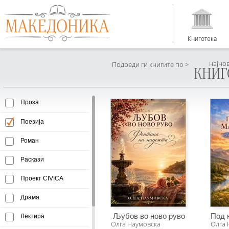
Книготека
најно
Подреди ги книгите по >
КНИГ
Проза
Поезија
Роман
Раскази
Проект CIVICA
Драма
Љубов во ново руво
Под 
Лектира
Олга Наумовска
Олга 