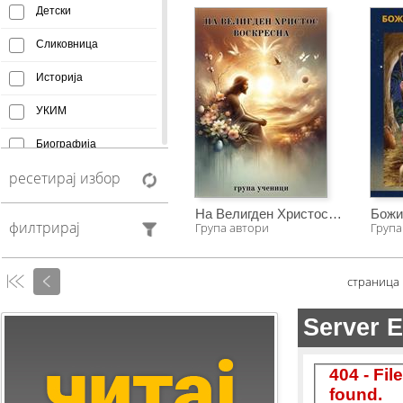
Детски
Сликовница
Историја
УКИМ
Биографија
ресетирај избор
Афоризми
Монографија
На Велигден Христос воскресна
Божиќ
филтрирај
Група автори
Група
Creative Commons
Манускрипт
страница
Антологија
Фељтон
Колумни