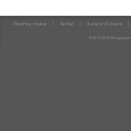
Почетна страна
За Нас
E-книга VS Книга
©2013-2016 Фондација 