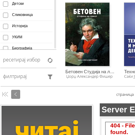
Детски
Сликовница
Историја
УКИМ
Биографија
ресетирај избор
Афоризми
Монографија
Бетовен Студија на ликот
филтрирај
Џорџ Александер Фишер
Саќи 
Creative Commons
Манускрипт
страница
Антологија
Фељтон
Колумни