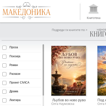
Книготека
најно
Подреди ги книгите по >
КНИГ
Проза
Поезија
Роман
Раскази
Проект CIVICA
Драма
Љубов во ново руво
Под 
Лектира
Олга Наумовска
Олга 