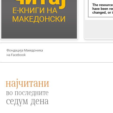
Children's Literature
Млади автори
Е-книги за едукација
против зависности и
привлекување среќа
Проект UNESCO
Фондација Македоника
на Facebook
најчитани
во последните
седум дена