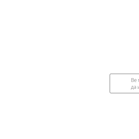
Ве 
да 