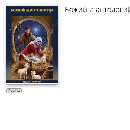
Божиќна антологија
Поезија