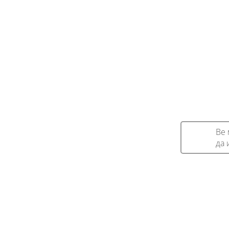
Ве 
да 