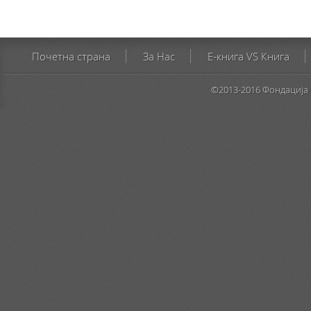
Почетна страна
За Нас
E-книга VS Книга
©2013-2016 Фондација 