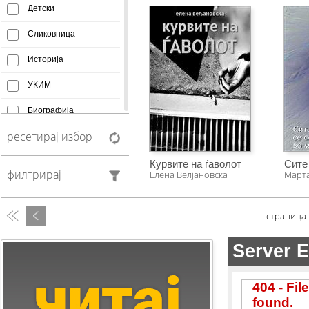
Детски
Сликовница
Историја
УКИМ
Биографија
ресетирај избор
Афоризми
Монографија
Курвите на ѓаволот
филтрирај
Елена Велјановска
Март
Creative Commons
Манускрипт
страница
Антологија
Фељтон
Колумни