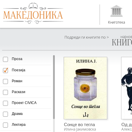
Книготека
најно
Подреди ги книгите по >
КНИГ
Проза
Поезија
Роман
Раскази
Проект CIVICA
Драма
Сонце во тегла
Од д
Лектира
Илина Јакимовска
Алекс