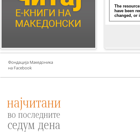
Children's Literature
Млади автори
Е-книги за едукација
против зависности и
привлекување среќа
Проект UNESCO
Фондација Македоника
на Facebook
најчитани
во последните
седум дена