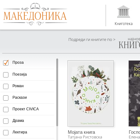
Книготека
најно
Подреди ги книгите по >
КНИГ
Проза
Поезија
Роман
Раскази
Проект CIVICA
Драма
Мојата книга
Госп
Лектира
Татјана Ристовска
Елена