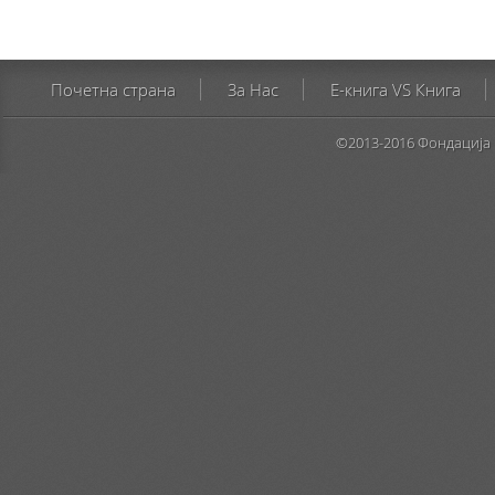
Почетна страна
За Нас
E-книга VS Книга
©2013-2016 Фондација 