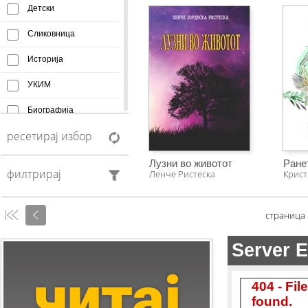
Детски
Сликовница
Историја
УКИМ
Биографија
ресетирај избор
Афоризми
Монографија
Лузни во животот
Ране
филтрирај
Ленче Ристеска
Крист
Creative Commons
Манускрипт
страница
Антологија
Фељтон
Колумни