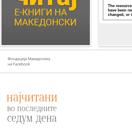
Children's Literature
Млади автори
Е-книги за едукација
против зависности и
привлекување среќа
Проект UNESCO
Фондација Македоника
на Facebook
најчитани
во последните
седум дена