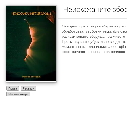
Неискажаните збо
Ова дело претставува збирка на раск
обработуваат љубовни теми, филозо
раскази коишто зборуваат за животот
Претставуваат субјективно гледиште,
моменталната емоционална состојба 
претставуваат копирање на реалноста
искажување на некои факти, туку на
размислување за одредени делови о
со кое често се соочуваме. Проблеми
непознати за денешницата, а честопа
сериозно и не им посветуваме довол
од текстовите се пишувани врз основ
искуство, а дел се генерализирани в
Проза
Раскази
општиот впечаток кој го извлекувам 
Млади автори
луѓето по одредено прашање. Смета
поединци можат да се пронајдат во о
напишано во овие текстови. Љубовта
проблем или придобивка? Тага или с
задоволство? Прашања кои си ги пос
милион луѓе на овој свет. Растргнато