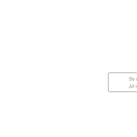
Ве 
да 