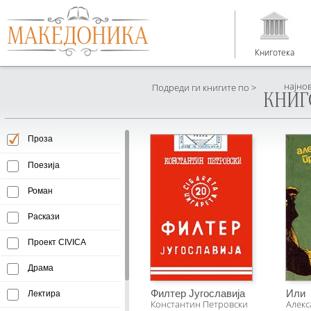
Книготека
најно
Подреди ги книгите по >
КНИГ
Проза
Поезија
Роман
Раскази
Проект CIVICA
Драма
Филтер Југославија
Или
Лектира
Константин Петровски
Алекс