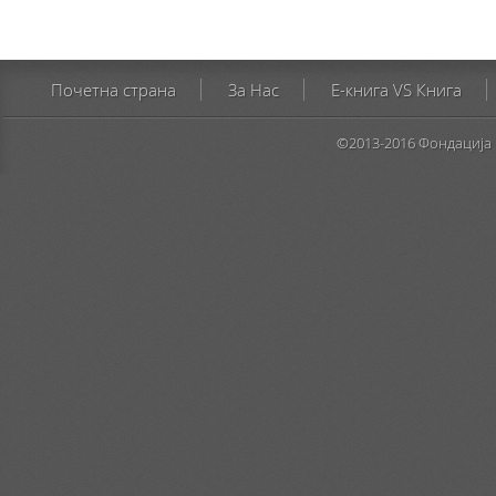
Почетна страна
За Нас
E-книга VS Книга
©2013-2016 Фондација 