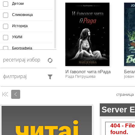
Детски
Сликовница
Историја
УКИМ
Биографија
ресетирај избор
Афоризми
Монографија
И ѓаволот чита пРада
Бега
филтрирај
Рада Петрушева
Јован
Creative Commons
Манускрипт
страница
Антологија
Фељтон
Колумни