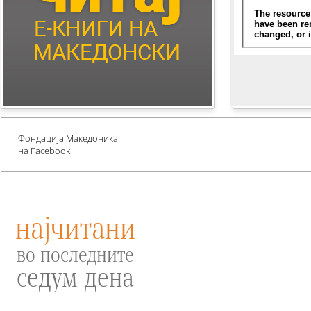
Children's Literature
Млади автори
Е-книги за едукација
против зависности и
привлекување среќа
Проект UNESCO
Фондација Македоника
на Facebook
најчитани
во последните
седум дена