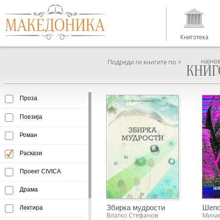
Книготека
најно
Подреди ги книгите по >
КНИГ
Проза
Поезија
Роман
Раскази
Проект CIVICA
Драма
Збирка мудрости
Шепо
Лектира
Влатко Стефанов
Михае