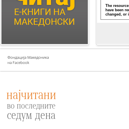
Children's Literature
Млади автори
Е-книги за едукација
против зависности и
привлекување среќа
Проект UNESCO
Фондација Македоника
на Facebook
најчитани
во последните
седум дена