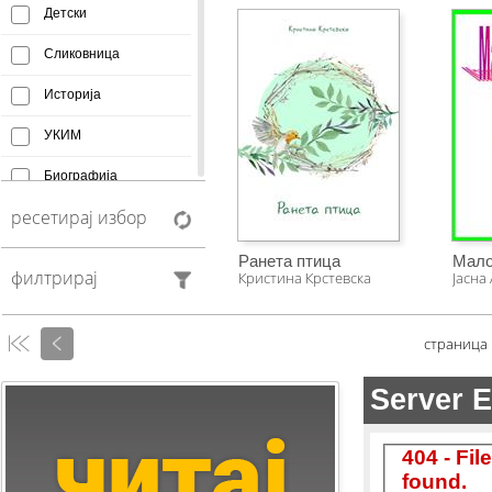
Детски
Сликовница
Историја
УКИМ
Биографија
ресетирај избор
Афоризми
Монографија
Ранета птица
Мало
филтрирај
Кристина Крстевска
Јасна
Creative Commons
Манускрипт
страница
Антологија
Фељтон
Колумни