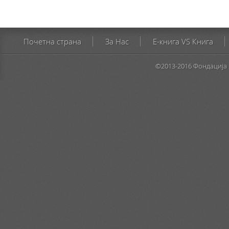
Почетна страна
За Нас
E-книга VS Книга
©2013-2016 Фондација 