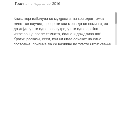
Година на издавање: 2016
Книга која избилува со мудрости, на кои еден тежок
живот се научил, препреки кои мора да се поминат, за
да дојде уште едно ново утре, уште едно среќно
изгрејсонце после темната, болна и дождлива ноќ.
Кратки раскази, есеи, кои би биле сочекот на едно
постоење, прилика да се наѕирне во туѓото битисување,
грст соочувања, перипетија, ѕвездени мигови на среќа и
болни и тешки мигови на едно долгорочно тагување...
Сé што излегло од душа која создава свој идентитет, е
како уметничко дело кое наместо со четка и палета бои,
е насликано со силни зборови, мисли кои пред очите на
читателот доловуваат една ситуација во која да кажам
судбината царува, без иако се сака да се може да се
презема контролата во свои раце, да се засири
кормилото на брегот на перманетната исполнетост...
Поетска лирика, емататија, персонификаци, повеќе
поетски правци испреплетени по страниците на книгата
во центарот на мојата душа.