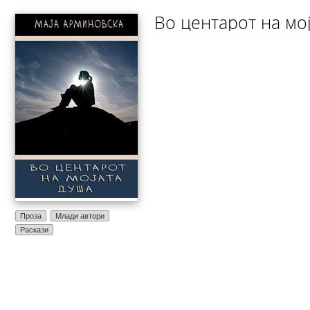
Во центарот на мо
Проза
Млади автори
Раскази