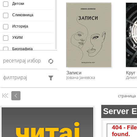
Детски
Сликовница
Историја
УКИМ
Биографија
ресетирај избор
Афоризми
Монографија
Записи
Круг
филтрирај
Јована Јаневска
Дими
Creative Commons
Манускрипт
страница
Антологија
Фељтон
Колумни