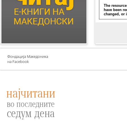
Children's Literature
Млади автори
Е-книги за едукација
против зависности и
привлекување среќа
Проект UNESCO
Фондација Македоника
на Facebook
најчитани
во последните
седум дена