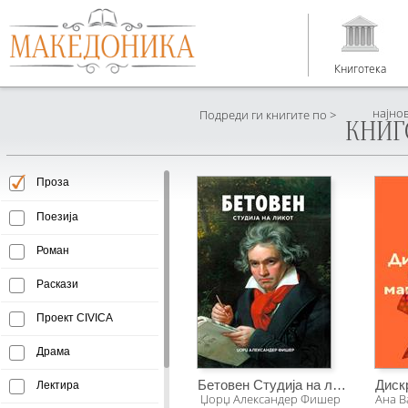
Книготека
најно
Подреди ги книгите по >
КНИГ
Проза
Поезија
Роман
Раскази
Проект CIVICA
Драма
Бетовен Студија на ликот
Лектира
Џорџ Александер Фишер
Ана В