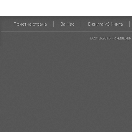
Почетна страна
За Нас
E-книга VS Книга
©2013-2016 Фондација 