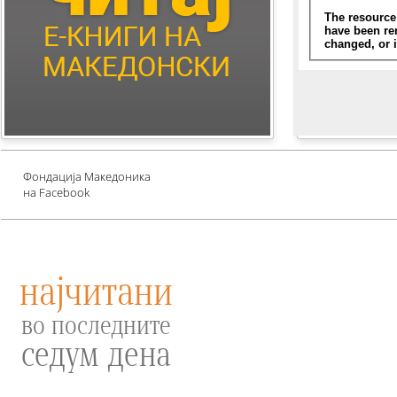
Children's Literature
Млади автори
Е-книги за едукација
против зависности и
привлекување среќа
Проект UNESCO
Фондација Македоника
на Facebook
најчитани
во последните
седум дена