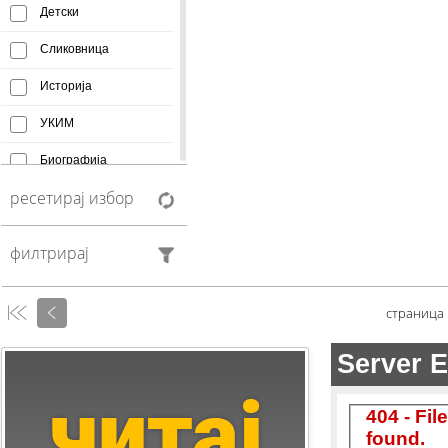
Детски
Сликовница
Историја
УКИМ
Биографија
ресетирај избор
Афоризми
Монографија
филтрирај
Creative Commons
Манускрипт
страница
Антологија
Фељтон
Колумни