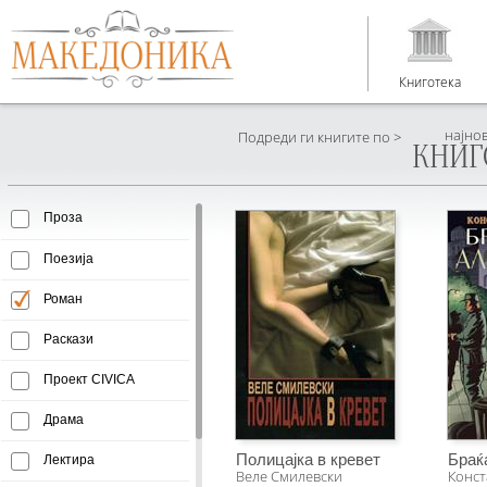
Книготека
најно
Подреди ги книгите по >
КНИГ
Проза
Поезија
Роман
Раскази
Проект CIVICA
Драма
Полицајка в кревет
Браќ
Лектира
Веле Смилевски
Конст