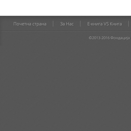
Почетна страна
За Нас
E-книга VS Книга
©2013-2016 Фондација 