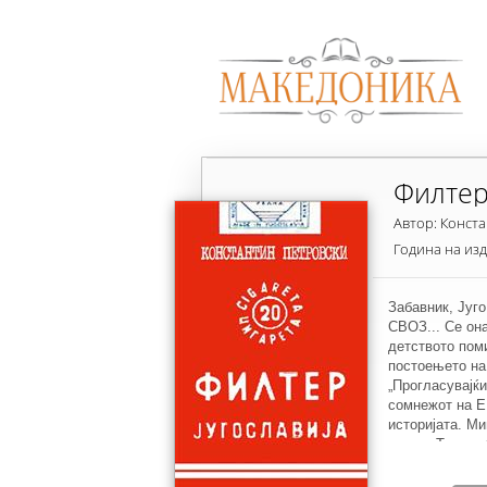
Филтер
Автор: Конст
Година на из
Забавник, Југо
СВОЗ... Се он
детството пом
постоењето на 
„Прогласувајќ
сомнежот на Е
историјата. Ми
мрази. Тоа тре
BookBox. Конс
1993 година, с