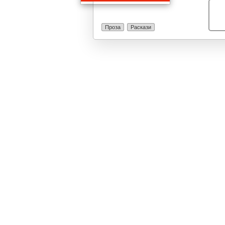
Филтер Југосла
година.
Проза
Раскази