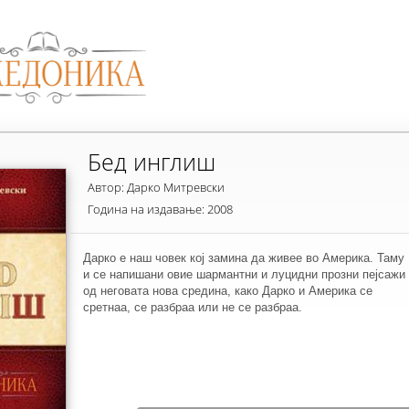
Бед инглиш
Автор: Дарко Митревски
Година на издавање: 2008
Дарко е наш човек кој замина да живее во Америка. Таму
и се напишани овие шармантни и луцидни прозни пејсажи
од неговата нова средина, како Дарко и Америка се
сретнаа, се разбраа или не се разбраа.