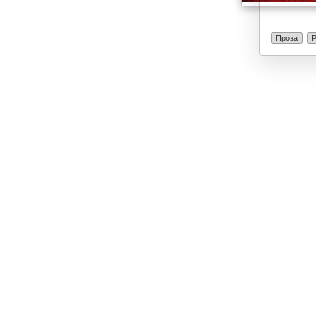
Проза
Р