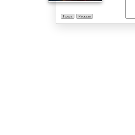
Проза
Раскази