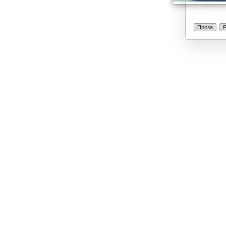
Проза
Р