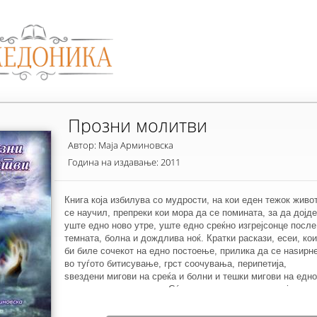
Прозни молитви
Автор: Маја Арминовска
Година на издавање: 2011
Книга која избилува со мудрости, на кои еден тежок живо
се научил, препреки кои мора да се помината, за да дојде
уште едно ново утре, уште едно среќно изгрејсонце после
темната, болна и дождлива ноќ. Кратки раскази, есеи, кои
би биле сочекот на едно постоење, прилика да се наѕирн
во туѓото битисување, грст соочувања, перипетија,
ѕвездени мигови на среќа и болни и тешки мигови на едно
долгорочно тагување... Сé што излегло од душа која
создава свој идентитет, е како уметничко дело кое
наместо со четка и палета бои, е насликано со силни