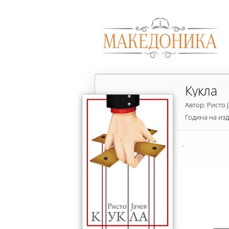
Кукла
Автор: Ристо 
Година на из
.