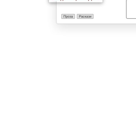
Проза
Раскази