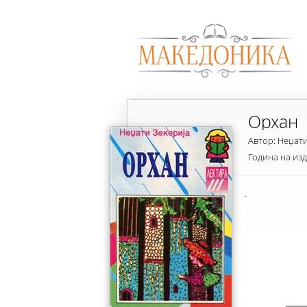
Орхан
Автор: Неџати
Година на из
.