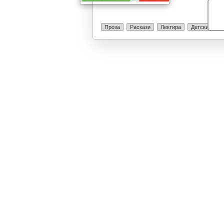
Проза
Раскази
Лектира
Детски