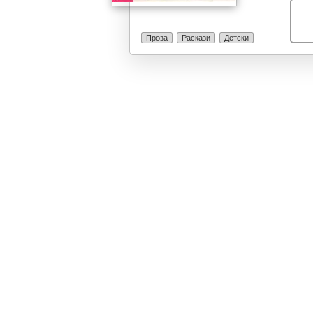
Проза
Раскази
Детски