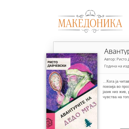
Аванту
Автор: Ристо
Година на из
…Кога ја чита
поезија во про
јазик низ жив,
чувства на топ