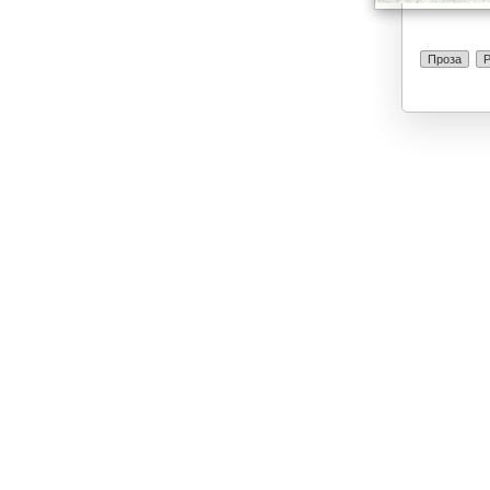
Проза
Р