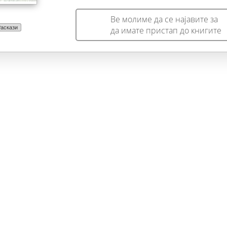
и провинцискиот дух.“
Ве молиме да се најавите за
аскази
да имате пристап до книгите