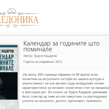
Календар за годините што
поминале
Автор: Трајче Кацаров
Година на издавање: 2012
„На околу 200 страници објавени се 80 кратки есеи
посветени на актуелните состојби во нашата култура и
општественост во кои авторот нуди возбудливо четиво
карактеристично за неговиот есеистички стил на прецизна
и прегледна реч. Во есеите на Трајче Кацаров среќаваме
богат спектар од теми во кои симултано се разгледуваат
улогите на писателот, делото, критичарот, публиката,
атмосферата на трајното и минливото, провинцијализмот