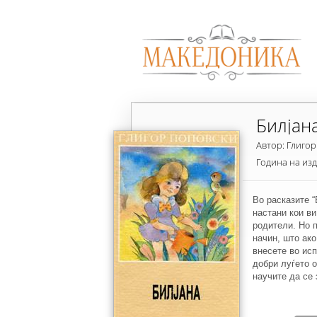
Билјан
Автор: Глиго
Година на из
Во расказите “
настани кои ви
родители. Но 
начин, што ако
внесете во ис
добри луѓето о
научите да се 
гледате ликов
убав свет, кој
напротив, тој 