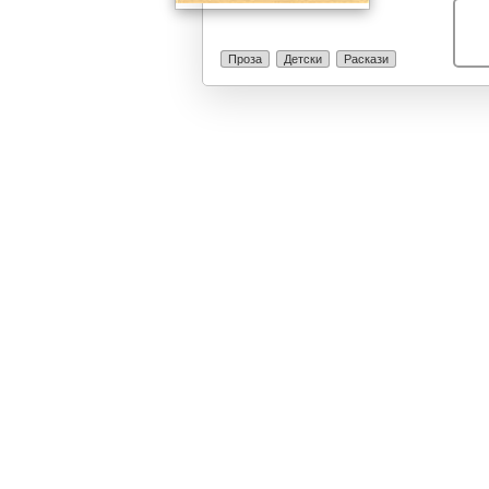
допрете, мирис
свој начин. Ку
вашето лице, 
Проза
Детски
Раскази
сте тажни. Нап
ја оваа книга!