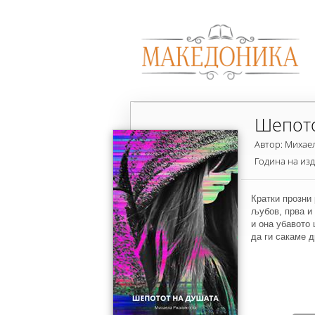
Шепото
Автор: Михае
Година на из
Кратки прозни 
љубов, прва и 
и она убавото 
да ги сакаме д