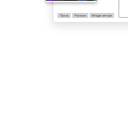
Проза
Раскази
Млади автори