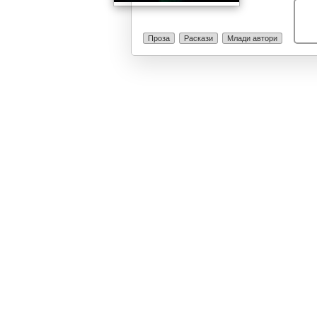
внимание. Дел
сопственото ис
основа на општ
Проза
Раскази
Млади автори
однесувањето 
дека многу пое
што е напишан
проблем или п
задоволство? 
луѓе на овој с
она што ни се 
судир на чувст