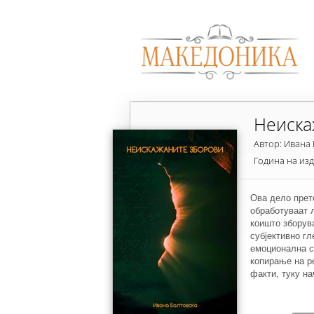
Неиска
Автор: Ивана
Година на из
Ова дело прет
обработуваат 
коишто зборув
субјективно г
емоционална с
копирање на р
факти, туку н
од реалноста 
кои не се непо
сфаќаме серио