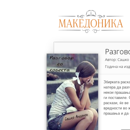
Разгов
Автор: Сашко
Година на из
Збирката раска
натера да разг
некои прашања
ги поставиле. 
раскази, ќе ве
вредности во ж
прашања и да 
размислувате з
натера да ги п
нив. Оваа збир