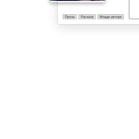
смислата на в
Проза
Раскази
Млади автори