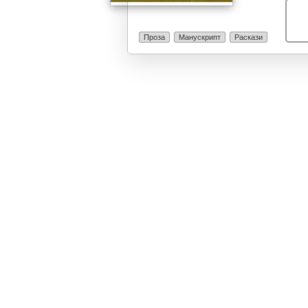
рацете со крв.
потрага кон но
Сеназационален
Проза
Манускрипт
Раскази
и без да имат
земете уште ед