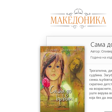
Сама д
Автор: Оливе
Година на из
Трогателна, д
судбина. Загуб
сенка љубовта
скратено детс
на возрасните,
уште верува во
која без да зн
мрежата на ели
за љубов, как
родителската, 