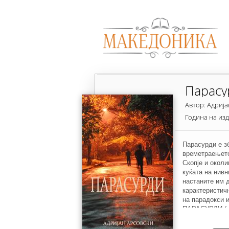
Парасу
Автор: Адрија
Година на из
Парасурди е зб
времетраењето
Скопје и околи
куќата на нивн
настаните им 
карактеристичн
на парадокси 
ПАРАСУРДИ (ко
чудни (речиси
поголема ангаж