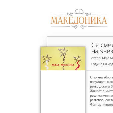
Се сме
на ѕве
Автор: Маја М
Година на из
Станува збор з
популарен жан
ретко досега б
Жанрот е мист
реалистични м
разговор, сост
Фантастичните
секојдневие, з