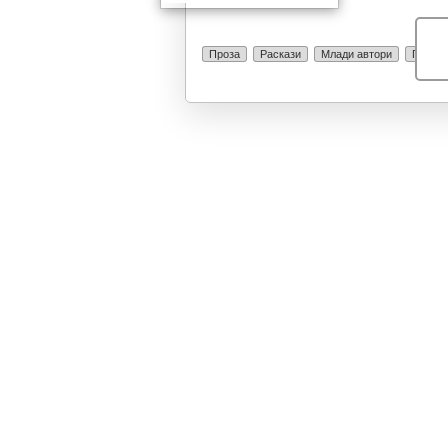
едно друго вр
раскази ја пра
моменти тажна
Проза
Раскази
Млади автори
Проек
ситуации од се
поединец. Авто
сопствен код 