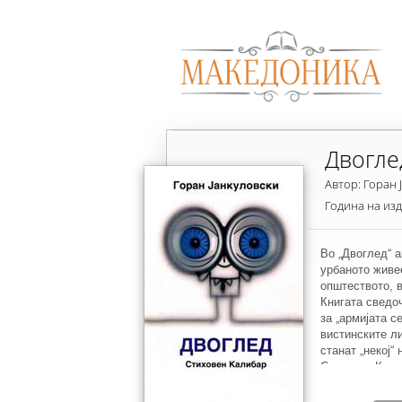
Двогле
Автор: Горан 
Година на из
Во „Двоглед“ а
урбаното живее
општеството, в
Книгата сведоч
за „армијата с
вистинските ли
станат „некој“
Стиховен Калиб
генерација, жр