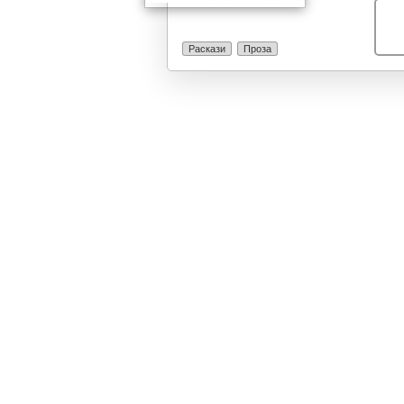
Раскази
Проза