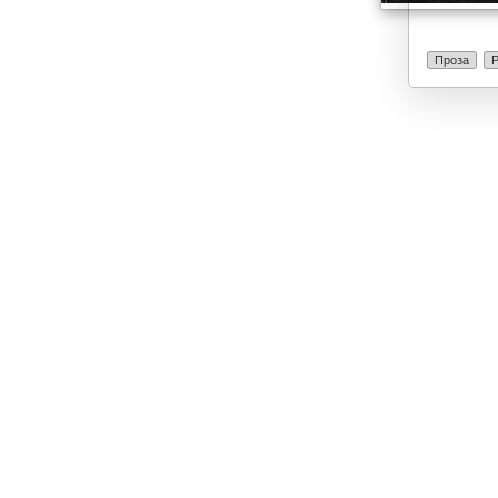
Проза
Р