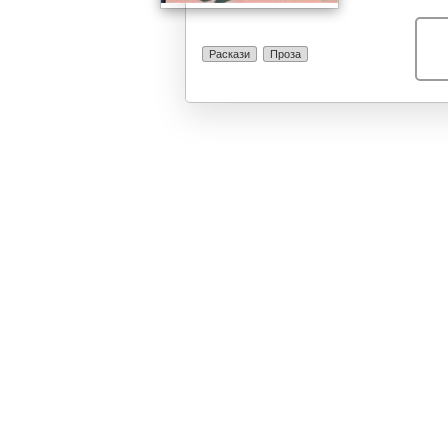
Раскази
Проза