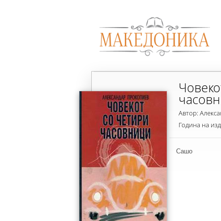
Човеко
часовн
Автор: Алекс
Година на из
Сашо