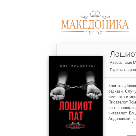
Лошиот
Автор: Томе 
Година на из
Книгата „Лошио
раскази. Случ
имињата и мес
Писателот Том
него специфич
читателот. Во 
Андоновски, за
огромно профе
стекнал како 
Работи, каде г