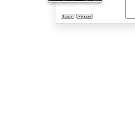
Проза
Раскази