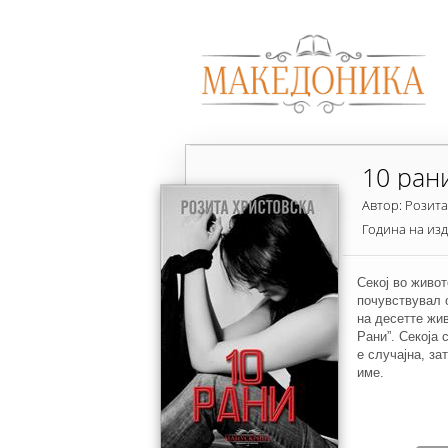
10 ран
Автор: Розита
Година на из
Секој во живот
почувствувал 
на десетте жив
Рани”. Секоја 
е случајна, за
име.