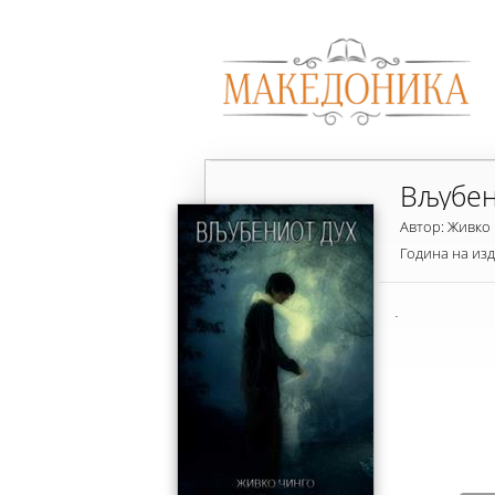
Вљубен
Автор: Живко
Година на из
.