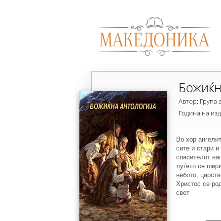
Божиќн
Автор: Група 
Година на из
Во хор ангелит
сите и стари и
спасителот наш
луѓето се шир
небото, царств
Христос се род
свет