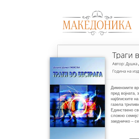
Траги 
Автор: Душка
Година на из
Димензиите вр
пред војната, 
најблиските на
газела трнливи
Единствено св
сложно семејст
заедничко – се
поинаков, пора
“Траги во бест
главните ликов