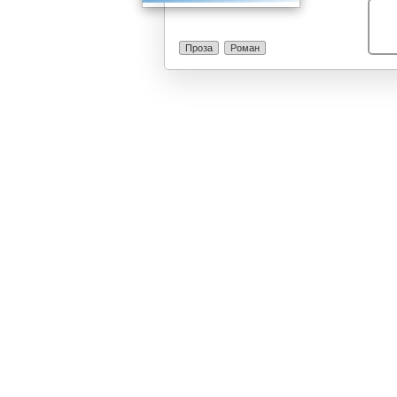
во слобода и с
чувствува болн
длабат во сеќа
Проза
Роман
колоната бегал
утре. Во свес
дрвјата со кои
седумнаесетго
им се најде пр