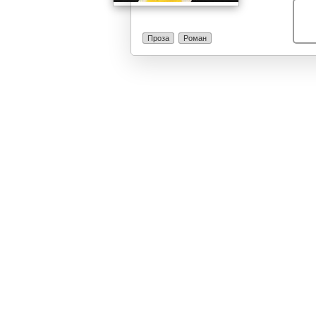
нас, во минато
многуте од нас
присутна, но ж
Проза
Роман
– и покрај сит
облици – од љ