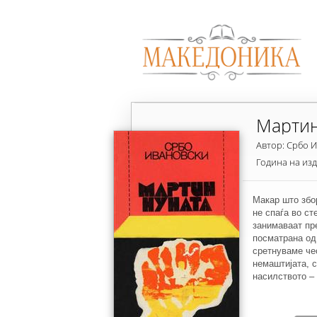
Мартин
Автор: Србо 
Година на из
Макар што збор
не спаѓа во ст
занимаваат пре
посматрана од 
сретнуваме чес
немаштијата, с
насилството – 
катчиња на пор
провинцискиот 
дава духовнит