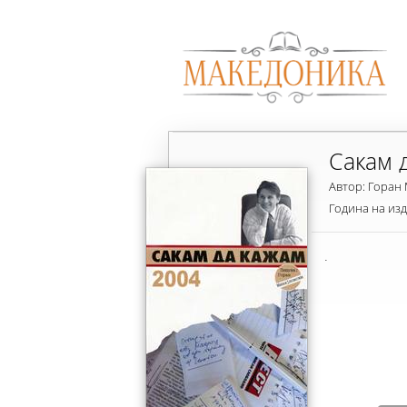
Сакам 
Автор: Горан
Година на из
.