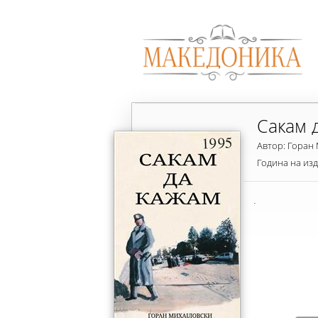
Сакам 
Автор: Горан
Година на из
.