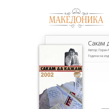
Сакам 
Автор: Горан
Година на из
.