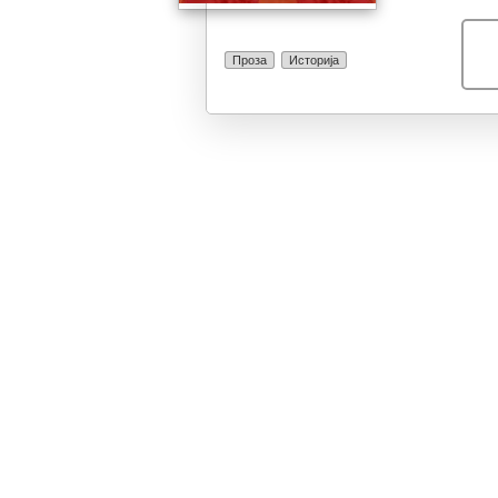
Проза
Историја