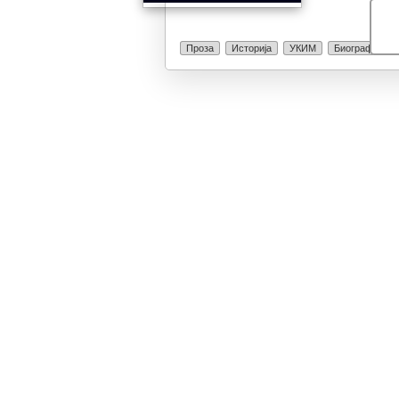
Проза
Историја
УКИМ
Биографија