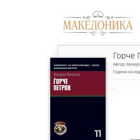
Ѓорче 
Автор: Михај
Година на из
...