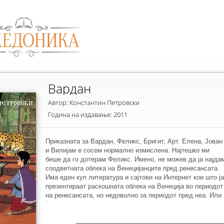
Вардан
Автор: Константин Петровски
Година на издавање: 2011
Приказната за Вардан, Феликс, Бригит, Арт. Елена, Јован
и Вилијам е сосем нормално измислена. Најтешко ми
беше да го дотерам Феликс. Имено, не можев да ја најда
соодветната облека на Венецијанците пред ренесансата.
Има еден куп литература и сајтови на Интернет кои што ја
презентираат раскошната облека на Венеција во периодот
на ренесансата, но недоволно за периодот пред неа. Или
јас не успеав да стигнам до соодветни извори, сеедно.
Затоа Феликс, во однос на облеката го поместив за
неколку века нанапред и го стокмив во раскошна