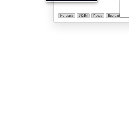
Историја
УКИМ
Проза
Биографија