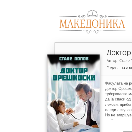
Доктор
Автор: Стале
Година на из
Фабулата на р
доктор Орешко
туберколоза мл
да ја спаси од
лекови, прибег
следи лекување
Но не завршува
треба да се сп
неписмена и О
лечењето да с