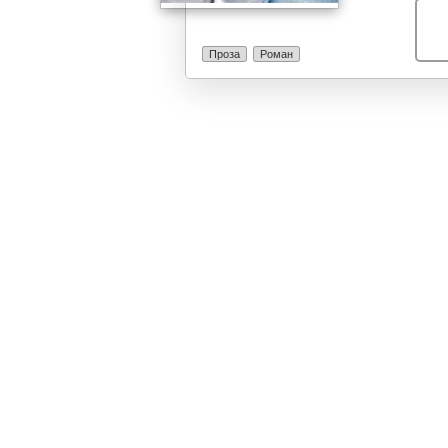
завршувањето 
Орешкоски усп
Лилјана, и пак
Проза
Роман
секоја недела,
осмолетка. По 
медицински се
нејзиното рек
селско дете е 
близок до оној
нејзината благ