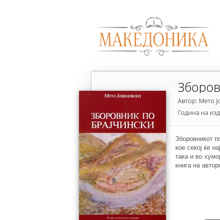
Зборов
Автор: Мето 
Година на из
Зборовникот по
кое секој ќе н
така и во хумо
книга на автор