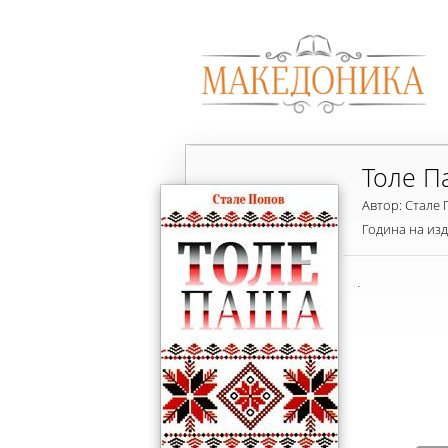
Толе П
Автор: Стале
Година на из
.