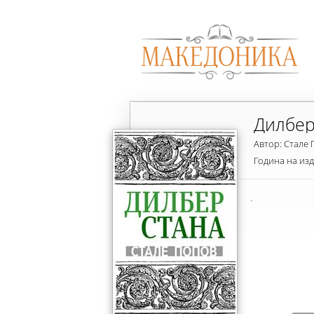
Дилбер
Автор: Стале
Година на из
.