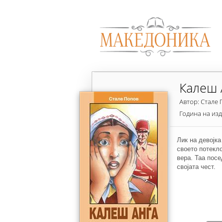
Калеш 
Автор: Стале
Година на из
Лик на девојка
своето потекло
вера. Таа пос
својата чест.