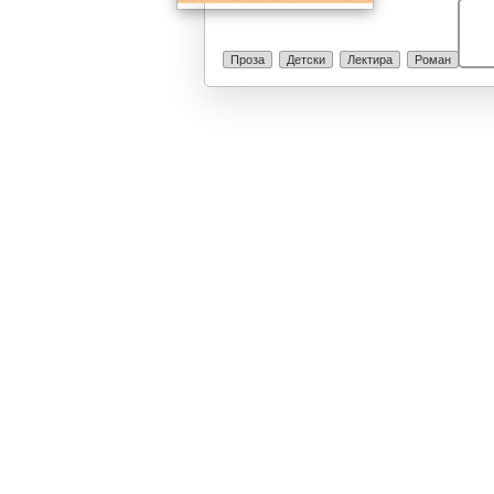
Проза
Детски
Лектира
Роман