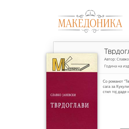
Тврдог
Автор: Славко
Година на из
Со романот “Тв
сага за Кукул
стил тој даде 