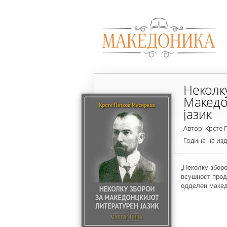
Неколк
Македо
јазик
Автор: Крсте
Година на из
„Неколку зборо
всушност прод
одделен макед